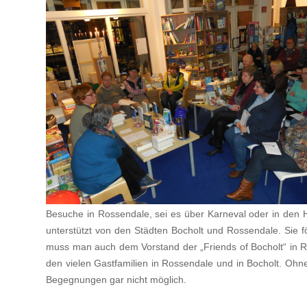
Besuche in Rossendale, sei es über Karneval oder in den H
unterstützt von den Städten Bocholt und Rossendale. Sie fö
muss man auch dem Vorstand der „Friends of Bocholt“ in Ro
den vielen Gastfamilien in Rossendale und in Bocholt. Ohn
Begegnungen gar nicht möglich.