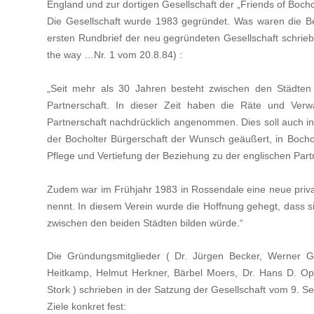
England und zur dortigen Gesellschaft der „Friends of Bochol
Die Gesellschaft wurde 1983
gegründet. Was waren die Be
ersten Rundbrief
der neu gegründeten Gesellschaft schrieb
the way …Nr. 1 vom 20.8.84) :
„Seit mehr als 30 Jahren besteht zwischen den Städte
Partnerschaft. In dieser Zeit haben die Räte und Verw
Partnerschaft nachdrücklich angenommen. Dies soll auch i
der Bocholter Bürgerschaf
t der Wunsch geäuß
ert, in B
ocho
Pflege und Vertiefung der Beziehung zu der englischen Part
Zudem war im Frühjahr 1983 in Rossendale eine neue privat
nennt. In diesem Verein wurde die Hoffnung gehegt, dass si
zwischen den beiden Städten bilden würde.“
Die Gründungsmitglieder ( Dr. Jürgen Becker, Werner G
Heitkamp, Helmut Herkner, Bärbel Moers, Dr.
Hans D. Op
Stork ) schrieben in der Satzung der Gesellschaft vom 9. S
Ziele konkret fest: