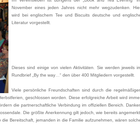
November eines jeden Jahres nicht mehr wegzudenken. Hie
wird bei englischem Tee und Biscuits deutsche und englisch
Literatur vorge
stellt.
D
ieses sind einige von vielen Aktivitäten. Sie werden jeweils i
Rundbrief „By the way…“ den über 400 Mitgliedern vorgestellt.
Viele persönliche Freundschaften sind durch die regelmäßige
erbstferien, geschlossen worden. Diese erfolgreiche Arbeit wird imme
rdern die partnerschaftliche Verbindung im offiziellen Bereich. Danke
ssendale. Die größte Anerkennung gilt jedoch, wie bereits angemerkt
e die Bereitschaft, jemanden in die Familie aufzunehmen, wären solch