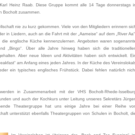
d Karl Heinz Raab. Diese Gruppe kommt alle 14 Tage donnerstags i
 in Bocholt zusammen.
sellschaft nie zu kurz gekommen. Viele von den Mitgliedern erinnern sic
r in Liedern, auch an die Fahrt mit der „Aameise“ auf dem „River Aa“
 die englische Küche kennenzulernen. Angeboten waren sogenannt
d „Bingo“. Über alle Jahre hinweg haben sich die traditionelle
ehalten. Aber neue Ideen und Aktivitäten haben sich entwickelt. Ei
Breakfast“ am Anfang eines jeden Jahres. In der Küche des Vereinslokal
eder ein typisches englisches Frühstück. Dabei fehlen natürlich nich
n werden in Zusammenarbeit mit der VHS Bocholt-Rhede-Isselbur
unden und auch der Kochkurs unter Leitung unseres Sekretärs Jürge
chende Theatergruppe hat uns einige Jahre bei einer Reihe vo
chaft unterstützt ebenfalls Theatergruppen von Schulen in Bocholt, di
I
m Verein
sleben ist übrigens der „Book and Tea Evening“ i