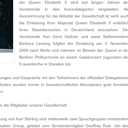
der Queen Elizabeth II wird seit langen Jahren de
Vorsitzende in den Konsulatsgarten eingeladen. Al
Auszeichnung für die Aktivität der Gesellschaft ist wohl auc
die Einladung Ihrer Majestät Queen Elisabeth II anläßlic
ihres Staatsbesuches in Deutschland anzusehen. De
Vorsitzende Karl Gerd Geßner und seine Stellvertreteri
Barbara Lensing folgten der Einladung am 3. Novembe
2004 nach Berlin und nahmen im Beisein der Queen in de
Berliner Philharmonie an einem Galakonzert zugunsten de
Frauenkirche in Dresden teil.
ungen und Gespräche mit den Teilnehmern der offiziellen Delegatione
heiten wurden immer in freundschaftlicher Atmosphäre gute Kontakt
en.
r die Mitglieder unserer Gesellschaft:
ng von Karl Störling sind mittlerweile zwei Sprachgruppen entstanden
rsation Group, geleitet vom Vorstandsmitglied Geoffrey Rule. Um de