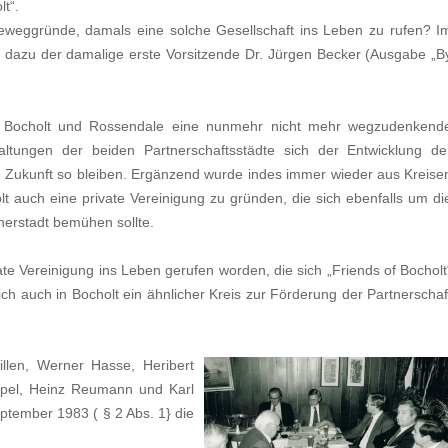
t“.
weggründe, damals eine solche Gesellschaft ins Leben zu rufen? I
 dazu der damalige erste Vorsitzende Dr. Jürgen Becker (Ausgabe „B
n Bocholt und Rossendale eine nunmehr nicht mehr wegzudenkend
altungen der beiden Partnerschaftsstädte sich der Entwicklung de
n Zukunft so bleiben. Ergänzend wurde indes immer wieder aus Kreise
lt auch eine private Vereinigung zu gründen, die sich ebenfalls um di
nerstadt bemühen sollte.
e Vereinigung ins Leben gerufen worden, die sich „Friends of Bocholt
ch auch in Bocholt ein ähnlicher Kreis zur Förderung der Partne
rschaf
illen, W
e
rn
er H
asse, Heribert
pel, Heinz
Reumann und Karl
eptember 1983 (
§ 2 Abs. 1} die