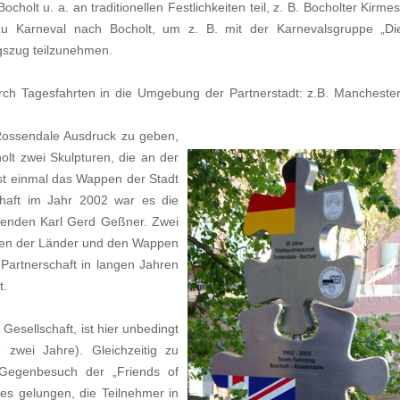
holt u. a. an traditionellen Festlichkeiten teil, z. B. Bocholter Kirmes
u Karneval nach Bocholt, um z. B. mit der Karnevalsgruppe „Di
szug teilzunehmen.
h Tagesfahrten in die Umgebung der Partnerstadt: z.B. Manchester
 Rossendale Ausdruck zu geben,
olt zwei Skulpturen, die an der
st einmal d
as W
appen der Stadt
haft im Jahr 2002 war es die
tzenden Karl Gerd Geßner. Zwei
ggen der Länder und den Wappen
 Partnerschaft in langen Jahren
t.
Gesellschaft, ist hier unbedingt
 zwei Jahre). Gleichzeitig zu
e Gegenbesuch der „Friends of
 es gelungen, die Teilnehmer in