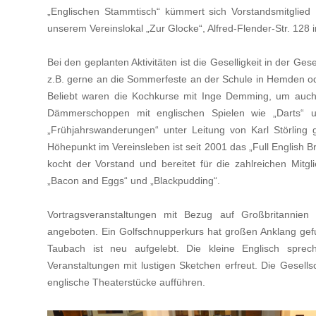
„Englischen Stammtisch“ kümmert sich Vorstandsmitglie
unserem Vereinslokal „Zur Glocke“, Alfred-Flender-Str. 128
Bei den geplanten Aktivitäten ist die Geselligkeit in der Ge
z.B. gerne an die Sommerfeste an der Schule in Hemden ode
Beliebt waren die Kochkurse mit Inge Demming, um auch
Dämmerschoppen mit englischen Spielen wie „Darts“ un
„Frühjahrswanderungen“ unter Leitung von Karl Störling g
Höhepunkt im Vereinsleben ist seit 2001 das „Full English 
kocht der Vorstand und bereitet für die zahlreichen Mitgli
„Bacon and Eggs“ und „Blackpudding“.
Vortragsveranstaltungen mit Bezug auf Großbritannie
angeboten. Ein Golfschnupperkurs hat großen Anklang gef
Taubach ist neu aufgelebt. Die kleine Englisch spre
Veranstaltungen mit lustigen Sketchen erfreut. Die Gesells
englische Theaterstücke aufführen.