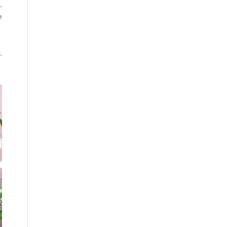
,
e
,