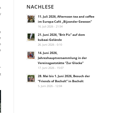
NACHLESE
m
y
11. Juli 2026, Afternoon tea and coffee
im Europa-Café „Bijzonder Gewoon“
16. Juli 2026 - 21:54
e
21. Juni 2026, “Brit Pic” auf dem
r
kubaai-Gelände
n
26. Juni 2026 - 0:10
e
14. Juni 2026,
Jahreshauptversammlung in der
Vereinsgaststätte “Zur Glocke”
17. Juni 2026 - 15:07
“
t
28. Mai bis 1. Juni 2026, Besuch der
“Friends of Bocholt” in Bocholt
5. Juni 2026 - 12:04