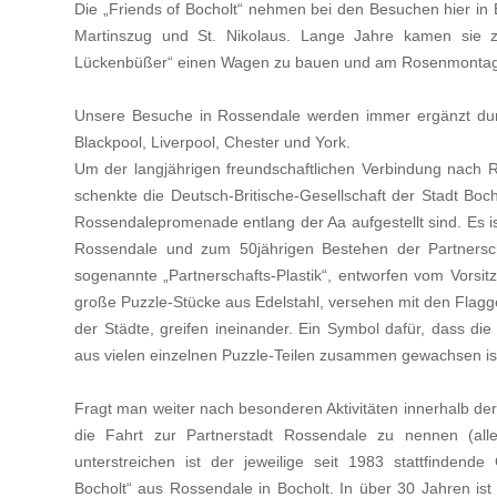
Die „Friends of Bocholt“ nehmen bei den Besuchen hier in Boc
Martinszug und St. Nikolaus. Lange Jahre kamen sie z
Lückenbüßer“ einen Wagen zu bauen und am Rosenmontag
Unsere Besuche in Rossendale werden immer ergänzt durc
Blackpool, Liverpool, Chester und York.
Um der langjährigen freundsc
ha
ftlichen Verbindung nach
schenkte die Deutsch-Britis
che-Gese
llschaft
der Stadt Boch
Rossendalepromenade entlang der Aa aufgestellt sind. Es i
Rossendale und zum 50jährigen Bestehen der Partnersc
sogenannte „Partnerschafts-Plastik“, entworfen vom Vorsi
große Puzzle-Stücke aus Edelstahl, versehen mit den Fla
der Städte, greifen ineinander. Ein Symbol dafür, dass die
aus vielen einzelnen Puzzle-Teilen zusammen gewachsen is
Fragt man weiter nach besonderen Aktivitäten innerhalb der 
die Fahrt zur Partnerstadt Rossendale zu nennen (alle
unterstreichen ist der jeweilige seit 1983 stattfindend
Bocholt“ aus Rossendale in Bocholt. In über 30 Jahren ist