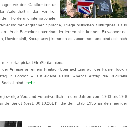
 sagen wir den Gastfamilien an
en Aufenthalt in den Familien
erden: Förderung internationaler
iefung der englischen Sprache, Pflege britischen Kulturgutes. Es is
lern. Auch Bocholter untereinander lernen sich kennen. Einwohner de
n, Rawtenstall, Bacup usw.) kommen so zusammen und sind sich nich
ahrt zur Hauptstadt Großbritanniens:
 der Anreise an einem Freitag (Übernachtung auf der Fähre Hook v
tag in London – ‚auf eigene Faust‘. Abends erfolgt die Rückreis
n Bocholt sind.
mehr
er jeweilige Vorstand verantwortlich. In den Jahren vom 1983 bis 198
van de Sandt (gest. 30.10.2014), die den Stab 1995 an den heutige
Abschied in Rossendale, Oktober 1998 mi