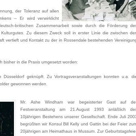
innung, der Toleranz auf allen
nkens – Er wird verwirklicht
deutsch-britischen Zusammenarbeit sowie durch die Förderung de
Kulturgutes. Zu diesem Zweck soll in erster Linie die zwischen de
t vertieft und Kontakt zu der in Rossendale bestehenden Vereinigun
h bisher in die Praxis umgesetzt worden:
 Düsseldorf geknüpft. Zu Vortragsveranstaltungen konnten u.a. di
Holder gewonnen werden.
Mr. Ashe Windham war begeisterter Gast auf de
Festveranstaltung am 21.August 1993 anläßlich de
10jährigen Bestehens unserer Gesellschaft. Ende Juli 200
begrüßten wir Konsul Bill Kelly und Gattin bei der Feier zu
20jährigen am Heimathaus in Mussum. Zur Geburtstagsfeie