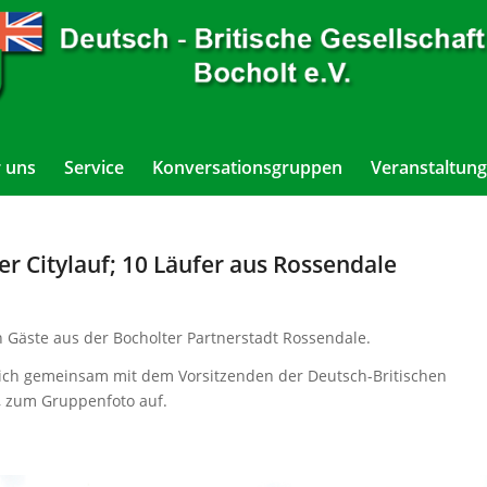
 uns
Service
Konversationsgruppen
Veranstaltung
er Citylauf; 10 Läufer aus Rossendale
n Gäste aus der Bocholter Partnerstadt Rossendale.
sich gemeinsam mit dem Vorsitzenden der Deutsch-Britischen
r, zum Gruppenfoto auf.