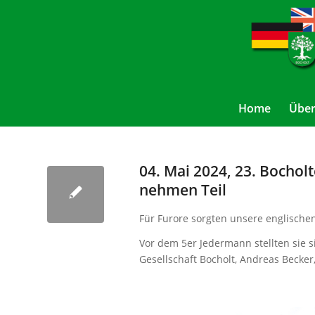
Home
Über
04. Mai 2024, 23. Bocholt
nehmen Teil
Für Furore sorgten unsere englische
Vor dem 5er Jedermann stellten sie 
Gesellschaft Bocholt, Andreas Becke