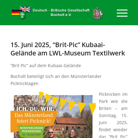
15. Juni 2025, “Brit-Pic” Kubaai-
Gelände am LWL-Museum Textilwerk
“Brit Pic” auf dem Kubaai-Gelände
Bocholt beteiligt sich an den Münsterländer
Picknicktagen
Picknicken im
Park wie die
Briten – am
Sonntag, 15.
Juni 2025,
findet wieder
das “Brit Pic”