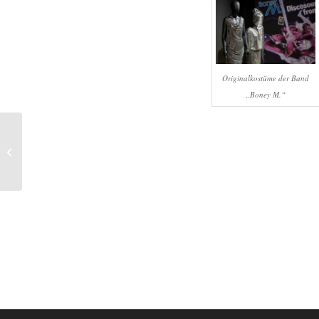
Originalkostüme der Band
„Boney M.“
20. Juli 2024, Reif für die
Scheune auf dem
Eselhof Gores in
Hamminkeln-Di...