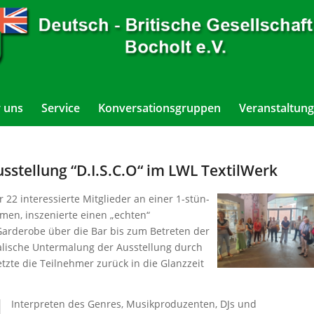
 uns
Service
Konversationsgruppen
Veranstaltung
Ausstellung “D.I.S.C.O“ im LWL TextilWerk
r 22 interessierte Mitglieder an einer 1-stün-
men, inszenierte einen „echten“
arderobe über die Bar bis zum Betreten der
alische Untermalung der Ausstellung durch
tzte die Teilnehmer zurück in die Glanzzeit
Interpreten des Genres, Musikproduzenten, DJs und