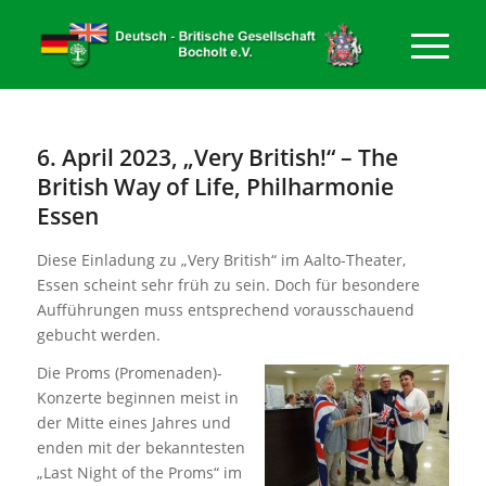
6. April 2023, „Very British!“ – The
British Way of Life, Philharmonie
Essen
Diese Einladung zu „Very British“ im Aalto-Theater,
Essen scheint sehr früh zu sein. Doch für besondere
Aufführungen muss entsprechend vorausschauend
gebucht werden.
Die Proms (Promenaden)-
Konzerte beginnen meist in
der Mitte eines Jahres und
enden mit der bekanntesten
„Last Night of the Proms“ im