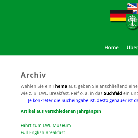
Home
Über
Archiv
Wählen Sie ein
Thema
aus, geben Sie anschließend eine
wie z. B. LWL, Breakfast, Reif o. ä. in das
Suchfeld
ein und
Je konkreter die Sucheingabe ist, desto genauer ist d
Artikel aus verschiedenen Jahrgängen
Fahrt zum LWL-Museum
Full English Breakfast