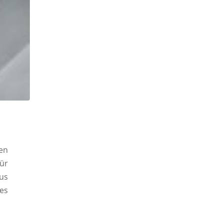
en
ür
aus
es