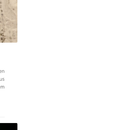
en
us
em