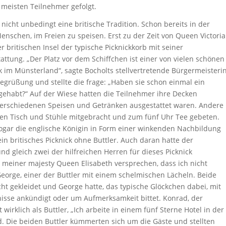
 meisten Teilnehmer gefolgt.
 nicht unbedingt eine britische Tradition. Schon bereits in der
Menschen, im Freien zu speisen. Erst zu der Zeit von Queen Victoria
er britischen Insel der typische Picknickkorb mit seiner
ttung. „Der Platz vor dem Schiffchen ist einer von vielen schönen
ck im Münsterland“, sagte Bocholts stellvertretende Bürgermeisteri
grüßung und stellte die frage: „Haben sie schon einmal ein
 gehabt?“ Auf der Wiese hatten die Teilnehmer ihre Decken
 verschiedenen Speisen und Getränken ausgestattet waren. Andere
en Tisch und Stühle mitgebracht und zum fünf Uhr Tee gebeten.
ogar die englische Königin in Form einer winkenden Nachbildung
n britisches Picknick ohne Buttler. Auch daran hatte der
nd gleich zwei der hilfreichen Herren für dieses Picknick
e meiner majesty Queen Elisabeth versprechen, dass ich nicht
George, einer der Buttler mit einem schelmischen Lächeln. Beide
cht gekleidet und George hatte, das typische Glöckchen dabei, mit
nisse ankündigt oder um Aufmerksamkeit bittet. Konrad, der
 wirklich als Buttler, „Ich arbeite in einem fünf Sterne Hotel in der
d. Die beiden Buttler kümmerten sich um die Gäste und stellten