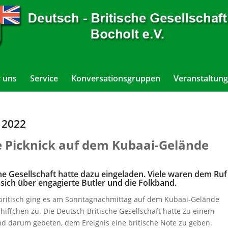
 uns
Service
Konversationsgruppen
Veranstaltung
i 2022
e Picknick auf dem Kubaai-Gelände
he Gesellschaft hatte dazu eingeladen. Viele waren dem Ruf
 sich über engagierte Butler und die Folkband.
britisch ging es am Sonntagnachmittag auf dem Kubaai-Gelände
hiffchen zu. Die Deutsch-Britische Gesellschaft hatte zu einem
nd darum gebeten, dem Ereignis eine britische Note zu geben.