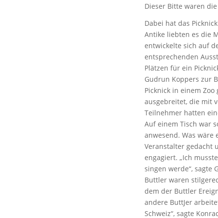
Dieser Bitte waren die
Dabei hat das Picknick
Antike liebten es die 
entwickelte sich auf d
entsprechenden Aussta
Plätzen für ein Pickni
Gudrun Koppers zur Be
Picknick in einem Zoo
ausgebreitet, die mit
Teilnehmer hatten ein
Auf einem Tisch war s
anwesend. Was wäre ei
Veranstalter gedacht u
engagiert. „Ich musst
singen werde“, sagte 
Buttler waren stilgere
dem der Buttler Ereig
andere ButtJer arbeitet
Schweiz“, sagte Konra