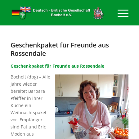
Geschenkpaket für Freunde aus
Rossendale
Geschenkpaket für Freunde aus Rossendale
Bocholt (dbg) – Alle
Jahre wieder
bereitet Barbara
Pfeiffer in ihrer
Küche ein
Weihnachtspaket
vor. Empfänger
sind Pat und Eric
Moden aus